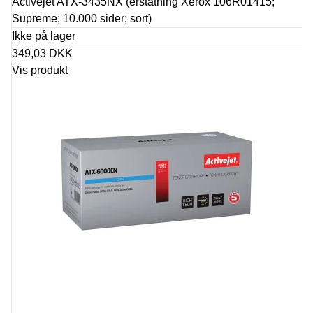
Activejet ATX-3435NX (erstatning Xerox 106R01415;
Supreme; 10.000 sider; sort)
Ikke på lager
349,03 DKK
Vis produkt