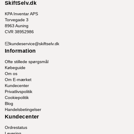
SkiftSelv.dk
KPA Inventar APS
Torvegade 3
8963 Auning
CVR 38952986
kundeservice@skiftselv.dk
Information
Ofte stillede spørgsmål
Købeguide
Om os
Om E-mærket
Kundecenter
Privatlivspolitik
Cookiepolitik
Blog
Handelsbetingelser
Kundecenter
Ordrestatus
Levering