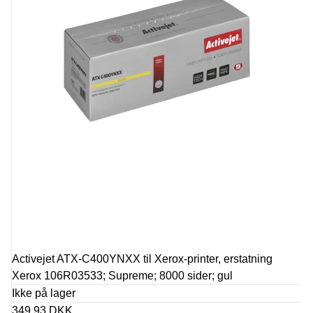
Activejet ATX-C400YNXX til Xerox-printer, erstatning
Xerox 106R03533; Supreme; 8000 sider; gul
Ikke på lager
349,93 DKK