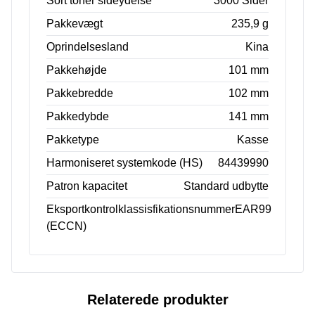
Sort toner sideydelse
3000 Sider
Pakkevægt
235,9 g
Oprindelsesland
Kina
Pakkehøjde
101 mm
Pakkebredde
102 mm
Pakkedybde
141 mm
Pakketype
Kasse
Harmoniseret systemkode (HS)
84439990
Patron kapacitet
Standard udbytte
Eksportkontrolklassisfikationsnummer
EAR99
(ECCN)
Relaterede produkter