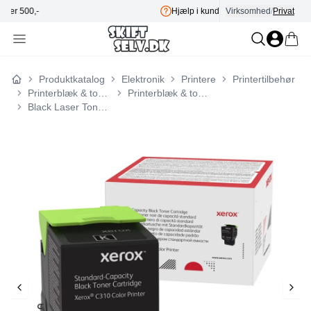
Hjælp i kundecenter
Virksomhed
E-mærket
/
Privat
Produktkatalog
Elektronik
Printere
Printertilbehør
Forside
Printerblæk & toner
Printerblæk & toner til Xerox
Black Laser Toner (006R04356)