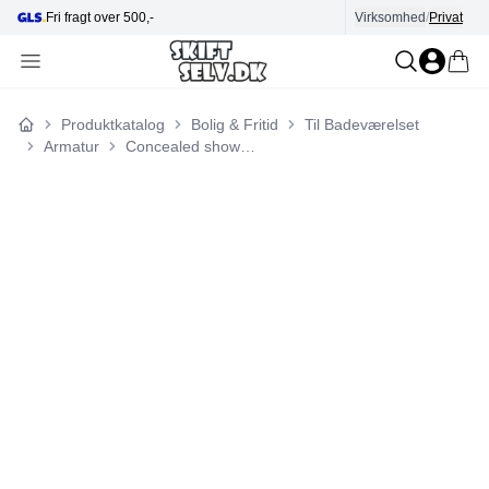
Hjælp i kundecenter
Virksomhed
/
Privat
Produktkatalog
Bolig & Fritid
Til Badeværelset
Forside
Armatur
Concealed shower set with rail