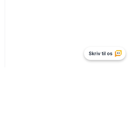
1-function shower head
Ikke på lager
191,96 DKK
Vis produkt
Tilmeld dig vores nyhedsbrev