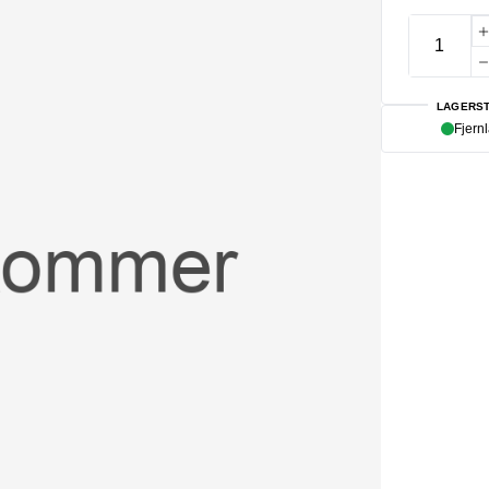
LAGERST
Fjern