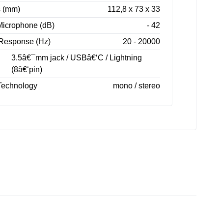
 (mm)
112,8 x 73 x 33
 Microphone (dB)
- 42
Response (Hz)
20 - 20000
3.5â€¯mm jack / USBâ€‘C / Lightning
(8â€‘pin)
Technology
mono / stereo