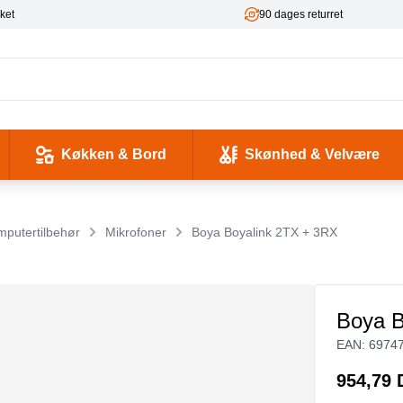
ket
90 dages returret
Køkken & Bord
Skønhed & Velvære
kse og Ladekabler
 & -flasker
d / Sundhed
Værktøj & Værksted
Pladeafspillere & Grammofoner
Computer- og netværkskabler
Antenne, COAX og signaloverførsel
Smykker & Accessories
Camping / Outdoor
Tilbehør til mobiltelefoner og tablets
putertilbehør
Mikrofoner
Boya Boyalink 2TX + 3RX
Boya B
EAN:
6974
954,79