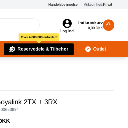
Handelsbetingelser
Virksomhed
/
Privat
Indkøbskurv
0,00 DKK
Log ind
Over 4.000.000 enheder!
Reservedele & Tilbehør
Outlet
Baby Pleje & Sikkerhedsudstyr
Kropssæber & showergels
oyalink 2TX + 3RX
700653894
 DKK