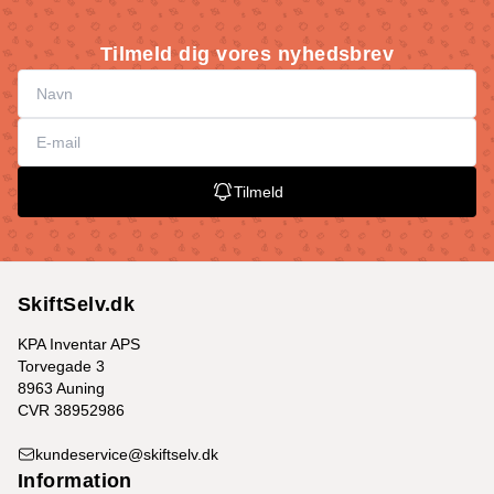
Tilmeld dig vores nyhedsbrev
Tilmeld
SkiftSelv.dk
KPA Inventar APS
Torvegade 3
8963 Auning
CVR 38952986
kundeservice@skiftselv.dk
Information