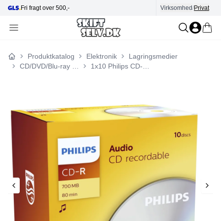
Hjælp i kundecenter
Virksomhed
E-mærket
/
Privat
Produktkatalog
Elektronik
Lagringsmedier
Forside
CD/DVD/Blu-ray medier
1x10 Philips CD-R 80Min Audio JC