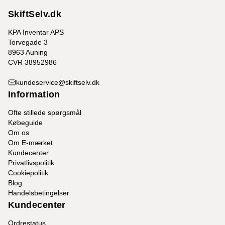
SkiftSelv.dk
KPA Inventar APS
Torvegade 3
8963 Auning
CVR 38952986
kundeservice@skiftselv.dk
Information
Ofte stillede spørgsmål
Købeguide
Om os
Om E-mærket
Kundecenter
Privatlivspolitik
Cookiepolitik
Blog
Handelsbetingelser
Kundecenter
Ordrestatus