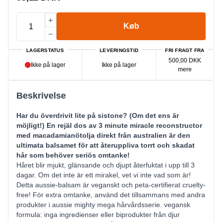
Køb
LAGERSTATUS
LEVERINGSTID
FRI FRAGT FRA
500,00 DKK
Ikke på lager
Ikke på lager
mere
Beskrivelse
Har du överdrivit lite på sistone? (Om det ens är
möjligt!) En rejäl dos av 3 minute miracle reconstructor
med macadamianötolja direkt från australien är den
ultimata balsamet för att återuppliva torrt och skadat
hår som behöver seriös omtanke!
Håret blir mjukt, glänsande och djupt återfuktat i upp till 3
dagar. Om det inte är ett mirakel, vet vi inte vad som är!
Detta aussie-balsam är veganskt och peta-certifierat cruelty-
free! För extra omtanke, använd det tillsammans med andra
produkter i aussie mighty mega hårvårdsserie. vegansk
formula: inga ingredienser eller biprodukter från djur