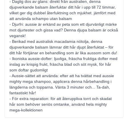
- Daglig dos av glans: direkt från australien, denna
djupverkande balsam återfuktar ditt hår i upp till 72 timmar,
vilket ger dig dubbel återfuktning och mjukhet. jämfört med
att använda schampo utan balsam
- Djurfri: aussie är erkänd av peta som ett djurvänligt märke
mot djurtester och gissa vad? Denna djupa balsam är också
vegansk!
- Berikad med australisk macadamia nötolja, denna
djupverkande balsam lämnar ditt hår djupt återfuktat – för
ditt hår förtjänar en behandling som är lika aussom som du!
- Ikoniska aussie-dofter: ljuvliga, fräscha fruktiga dofter med
inslag av krispig frukt, fräscha blad och söt mysk, för hår
som doftar gudomligt
- Aussie-sättet att använda: efter att ha tvättat med aussie
mighty mega shampoo, applicera denna hårbehandling i
längderna och topparna. Vänta 3 minuter och... Ta-dah,
fantastiskt hår!
- För extra reparation: för att återuppliva torrt och skadat
hår som behöver seriös omtanke, använd hela mighty
mega-kollektionen