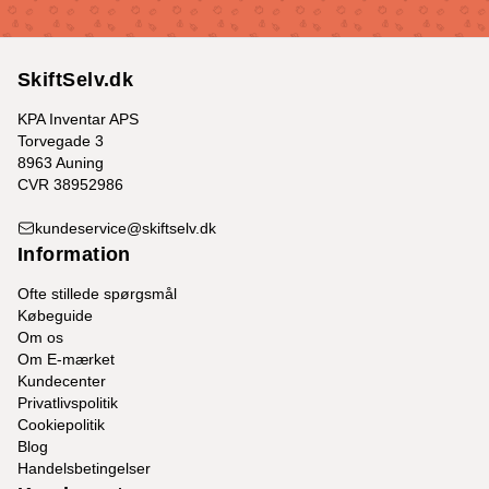
SkiftSelv.dk
KPA Inventar APS
Torvegade 3
8963 Auning
CVR 38952986
kundeservice@skiftselv.dk
Information
Ofte stillede spørgsmål
Købeguide
Om os
Om E-mærket
Kundecenter
Privatlivspolitik
Cookiepolitik
Blog
Handelsbetingelser