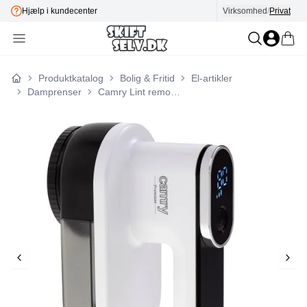
Hjælp i kundecenter
Virksomhed
E-mærket
/
Privat
Produktkatalog
Bolig & Fritid
El-artikler
Forside
Damprenser
Camry Lint remover | CR 9620 | White/Black | Rechargeable battery | 10 W