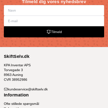
Tilmeld dig vores nyhedsbrev
Tilmeld
SkiftSelv.dk
KPA Inventar APS
Torvegade 3
8963 Auning
CVR 38952986
kundeservice@skiftselv.dk
Information
Ofte stillede spørgsmål