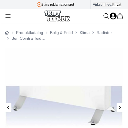
2 års reklamationsret
Virksomhed
/
Privat
Produktkatalog
Bolig & Fritid
Klima
Radiator
Forside
Ben Cointra Teide VC41018500