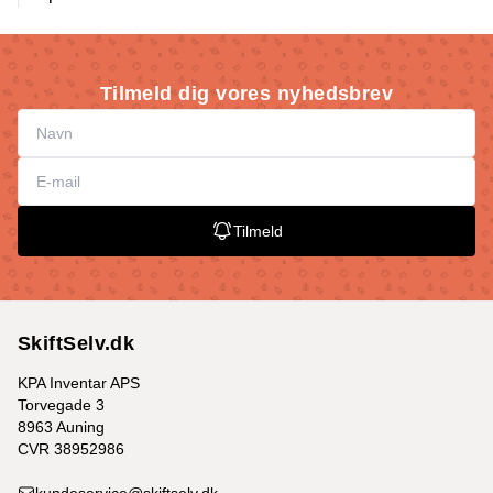
Tilmeld dig vores nyhedsbrev
Tilmeld
SkiftSelv.dk
KPA Inventar APS
Torvegade 3
8963 Auning
CVR 38952986