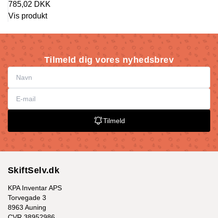
785,02 DKK
Vis produkt
Tilmeld dig vores nyhedsbrev
Tilmeld
SkiftSelv.dk
KPA Inventar APS
Torvegade 3
8963 Auning
CVR 38952986