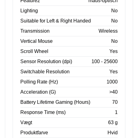
Feature2
maus-optisch
Lighting
No
Suitable for Left & Right Handed
No
Transmission
Wireless
Vertical Mouse
No
Scroll Wheel
Yes
Sensor Resolution (dpi)
100 - 25600
Switchable Resolution
Yes
Polling Rate (Hz)
1000
Acceleration (G)
>40
Battery Lifetime Gaming (Hours)
70
Response Time (ms)
1
Vægt
63 g
Produktfarve
Hvid