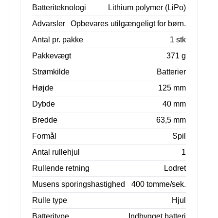
Batteriteknologi
Lithium polymer (LiPo)
Advarsler
Opbevares utilgængeligt for børn.
Antal pr. pakke
1 stk
Pakkevægt
371 g
Strømkilde
Batterier
Højde
125 mm
Dybde
40 mm
Bredde
63,5 mm
Formål
Spil
Antal rullehjul
1
Rullende retning
Lodret
Musens sporingshastighed
400 tomme/sek.
Rulle type
Hjul
Batteritype
Indbygget batteri