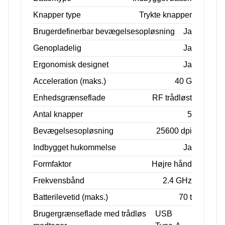
Knapper type
Trykte knapper
Brugerdefinerbar bevægelsesopløsning
Ja
Genopladelig
Ja
Ergonomisk designet
Ja
Acceleration (maks.)
40 G
Enhedsgrænseflade
RF trådløst
Antal knapper
5
Bevægelsesopløsning
25600 dpi
Indbygget hukommelse
Ja
Formfaktor
Højre hånd
Frekvensbånd
2.4 GHz
Batterilevetid (maks.)
70 t
Brugergrænseflade med trådløs
USB