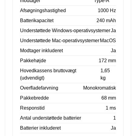
modtager
Type-A
Afsøgningshastighed
1000 Hz
Batterikapacitet
240 mAh
Understøttede Windows-operativsystemer
Ja
Understøttede Mac-operativsystemer
MacOS
Modtager inkluderet
Ja
Pakkehøjde
172 mm
Hovedkassens bruttovægt
1,65
(udvendigt)
kg
Overfladefarvning
Monokromatisk
Pakkebredde
68 mm
Responstid
1 ms
Antal understøttede batterier
1
Batterier inkluderet
Ja