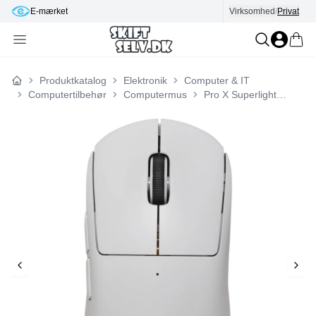
90 dages returret
Virksomhed
/
Privat
Produktkatalog
Elektronik
Computer & IT
Forside
Computertilbehør
Computermus
Pro X Superlight Optisk Gaming Mouse