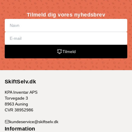
Tilmeld dig vores nyhedsbrev
Tilmeld
SkiftSelv.dk
KPA Inventar APS
Torvegade 3
8963 Auning
CVR 38952986
kundeservice@skiftselv.dk
Information