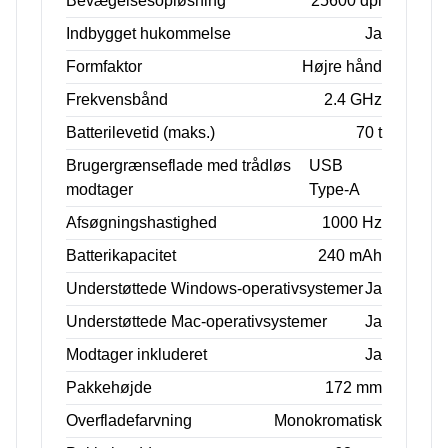
Bevægelsesopløsning
25600 dpi
Indbygget hukommelse
Ja
Formfaktor
Højre hånd
Frekvensbånd
2.4 GHz
Batterilevetid (maks.)
70 t
Brugergrænseflade med trådløs
USB
modtager
Type-A
Afsøgningshastighed
1000 Hz
Batterikapacitet
240 mAh
Understøttede Windows-operativsystemer
Ja
Understøttede Mac-operativsystemer
Ja
Modtager inkluderet
Ja
Pakkehøjde
172 mm
Overfladefarvning
Monokromatisk