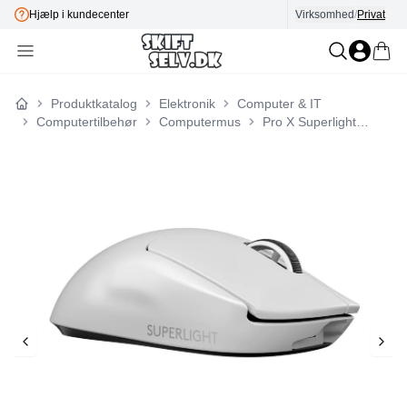
Hjælp i kundecenter
Virksomhed
E-mærket
/
Privat
Produktkatalog
Elektronik
Computer & IT
Forside
Computertilbehør
Computermus
Pro X Superlight Wireless Optisk Mouse