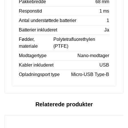
Pakkebredde
68 mm
Responstid
1 ms
Antal understøttede batterier
1
Batterier inkluderet
Ja
Fødder,
Polytetrafluorethylen
materiale
(PTFE)
Modtagertype
Nano-modtager
Kabler inkluderet
USB
Opladningsport type
Micro-USB Type-B
Relaterede produkter