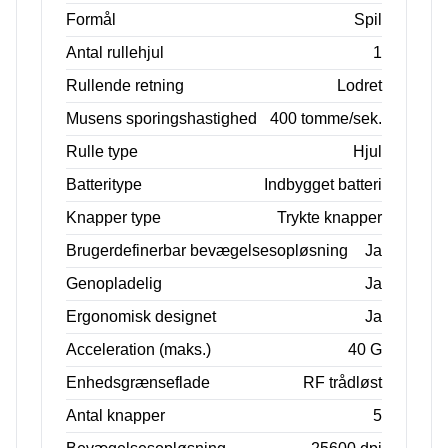
Formål
Spil
Antal rullehjul
1
Rullende retning
Lodret
Musens sporingshastighed
400 tomme/sek.
Rulle type
Hjul
Batteritype
Indbygget batteri
Knapper type
Trykte knapper
Brugerdefinerbar bevægelsesopløsning
Ja
Genopladelig
Ja
Ergonomisk designet
Ja
Acceleration (maks.)
40 G
Enhedsgrænseflade
RF trådløst
Antal knapper
5