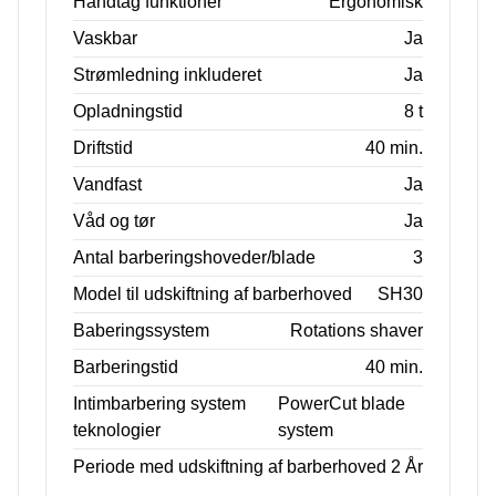
Håndtag funktioner
Ergonomisk
Vaskbar
Ja
Strømledning inkluderet
Ja
Opladningstid
8 t
Driftstid
40 min.
Vandfast
Ja
Våd og tør
Ja
Antal barberingshoveder/blade
3
Model til udskiftning af barberhoved
SH30
Baberingssystem
Rotations shaver
Barberingstid
40 min.
Intimbarbering system
PowerCut blade
teknologier
system
Periode med udskiftning af barberhoved
2 År