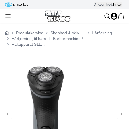
E-mærket
Virksomhed
/
Privat
Produktkatalog
Skønhed & Velvære
Hårfjerning
Forside
Hårfjerning, til ham
Barbermaskine / Shaver
Rakapparat S1142/00