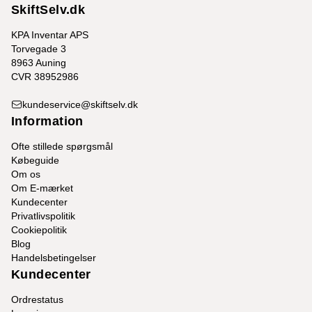
SkiftSelv.dk
KPA Inventar APS
Torvegade 3
8963 Auning
CVR 38952986
kundeservice@skiftselv.dk
Information
Ofte stillede spørgsmål
Købeguide
Om os
Om E-mærket
Kundecenter
Privatlivspolitik
Cookiepolitik
Blog
Handelsbetingelser
Kundecenter
Ordrestatus