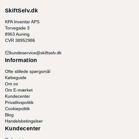
SkiftSelv.dk
KPA Inventar APS
Torvegade 3
8963 Auning
CVR 38952986
kundeservice@skiftselv.dk
Information
Ofte stillede spørgsmål
Købeguide
Om os
Om E-mærket
Kundecenter
Privatlivspolitik
Cookiepolitik
Blog
Handelsbetingelser
Kundecenter