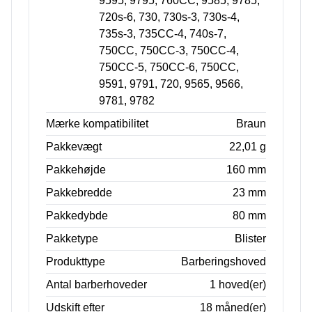
9595, 9795, 760CC, 9585, 9785,
720s-6, 730, 730s-3, 730s-4,
735s-3, 735CC-4, 740s-7,
750CC, 750CC-3, 750CC-4,
750CC-5, 750CC-6, 750CC,
9591, 9791, 720, 9565, 9566,
9781, 9782
Mærke kompatibilitet
Braun
Pakkevægt
22,01 g
Pakkehøjde
160 mm
Pakkebredde
23 mm
Pakkedybde
80 mm
Pakketype
Blister
Produkttype
Barberingshoved
Antal barberhoveder
1 hoved(er)
Udskift efter
18 måned(er)