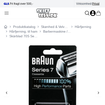
Fri fragt over 500,-
Virksomhed
Hjælp i kundecenter
/
Privat
Produktkatalog
Skønhed & Velvære
Hårfjerning
Forside
Hårfjerning, til ham
Barbermaskine / Shaver
Skärblad 70S Serie 7