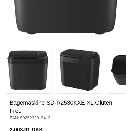
Bagemaskine SD-R2530KXE XL Gluten
Free
EAN:
5025232915415
2.003,91 DKK