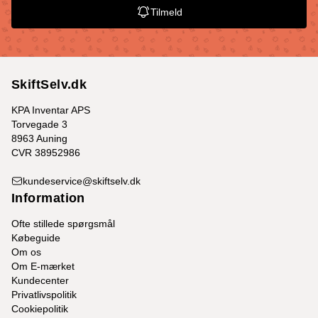
Tilmeld
SkiftSelv.dk
KPA Inventar APS
Torvegade 3
8963 Auning
CVR 38952986
kundeservice@skiftselv.dk
Information
Ofte stillede spørgsmål
Købeguide
Om os
Om E-mærket
Kundecenter
Privatlivspolitik
Cookiepolitik