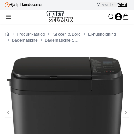
Hjælp i kundecenter
Virksomhed
E-mærket
/
Privat
Produktkatalog
Køkken & Bord
El-husholdning
Forside
Bagemaskine
Bagemaskine SD-R2530KXE XL Gluten Free