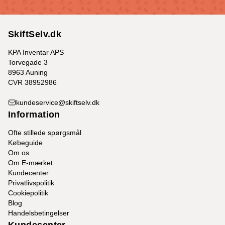
SkiftSelv.dk
KPA Inventar APS
Torvegade 3
8963 Auning
CVR 38952986
kundeservice@skiftselv.dk
Information
Ofte stillede spørgsmål
Købeguide
Om os
Om E-mærket
Kundecenter
Privatlivspolitik
Cookiepolitik
Blog
Handelsbetingelser