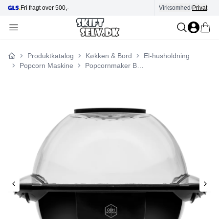
Fri fragt over 500,-
Virksomhed
Hjælp i kundecenter
/
Privat
Produktkatalog
Køkken & Bord
El-husholdning
Forside
Popcorn Maskine
Popcornmaker Big Popper 6398