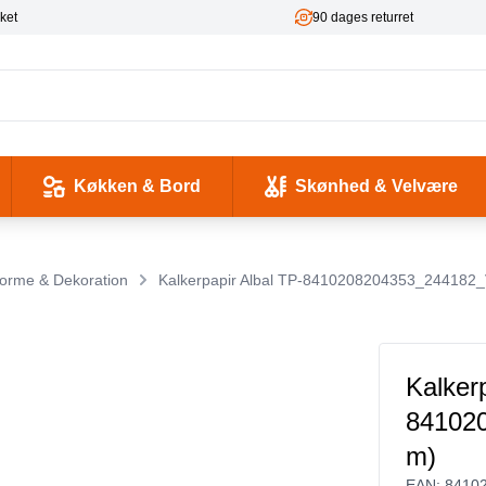
ket
90 dages returret
Køkken & Bord
Skønhed & Velvære
kse og Ladekabler
 & -flasker
d / Sundhed
Værktøj & Værksted
Pladeafspillere & Grammofoner
Computer- og netværkskabler
Antenne, COAX og signaloverførsel
Smykker & Accessories
Camping / Outdoor
Tilbehør til mobiltelefoner og tablets
orme & Dekoration
Kalkerpapir Albal TP-8410208204353_244182_
Kalker
84102
m)
EAN:
8410