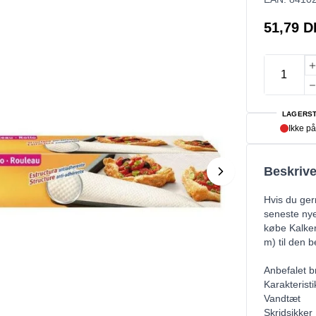
51,79 
LAGERST
Ikke på
Beskrive
Hvis du ger
seneste nye
købe Kalke
m) til den b
Anbefalet b
Karakteristi
Vandtæt
Skridsikker