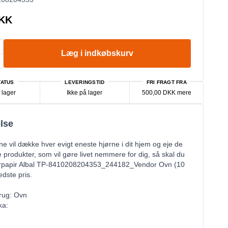
DKK
Læg i indkøbskurv
ATUS
LEVERINGSTID
FRI FRAGT FRA
 lager
Ikke på lager
500,00 DKK mere
lse
ne vil dække hver evigt eneste hjørne i dit hjem og eje de
 produkter, som vil gøre livet nemmere for dig, så skal du
rpapir Albal TP-8410208204353_244182_Vendor Ovn (10
edste pris.
rug: Ovn
ka: