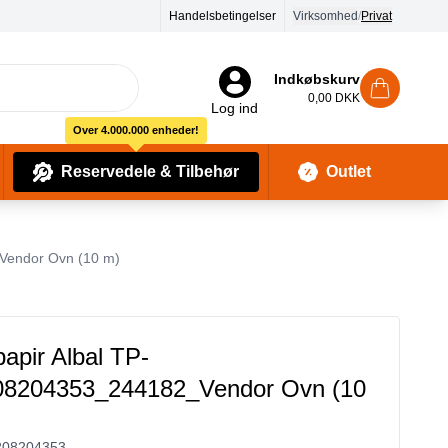
Handelsbetingelser
Virksomhed
/
Privat
Indkøbskurv
0,00 DKK
Log ind
Over 4.000.000 enheder!
Reservedele & Tilbehør
Outlet
Baby Pleje & Sikkerhedsudstyr
Kropssæber & showergels
Vendor Ovn (10 m)
papir Albal TP-
08204353_244182_Vendor Ovn (10
208204353