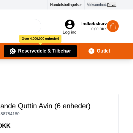
Handelsbetingelser
Virksomhed
/
Privat
Indkøbskurv
0,00 DKK
Log ind
Over 4.000.000 enheder!
Reservedele & Tilbehør
Outlet
Baby Pleje & Sikkerhedsudstyr
Kropssæber & showergels
ande Quttin Avin (6 enheder)
888784180
 DKK