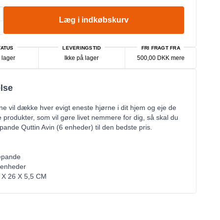
Læg i indkøbskurv
ATUS
LEVERINGSTID
FRI FRAGT FRA
 lager
Ikke på lager
500,00 DKK mere
lse
ne vil dække hver evigt eneste hjørne i dit hjem og eje de
 produkter, som vil gøre livet nemmere for dig, så skal du
ande Quttin Avin (6 enheder) til den bedste pris.
epande
 enheder
4 X 26 X 5,5 CM