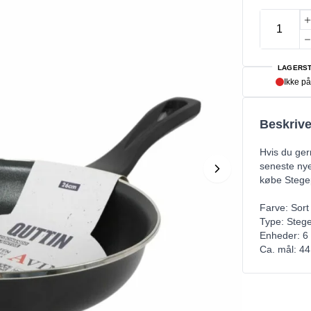
LAGERST
Ikke på
Beskrive
Hvis du ger
seneste nye
købe Stegep
Farve: Sort
Type: Steg
Enheder: 6
Ca. mål: 4