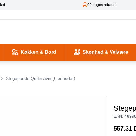
ket
90 dages returret
Køkken & Bord
Skønhed & Velvære
kse og Ladekabler
 & -flasker
d / Sundhed
Værktøj & Værksted
Pladeafspillere & Grammofoner
Computer- og netværkskabler
Antenne, COAX og signaloverførsel
Smykker & Accessories
Camping / Outdoor
Tilbehør til mobiltelefoner og tablets
Stegepande Quttin Avin (6 enheder)
Stegep
EAN:
4899
557,31