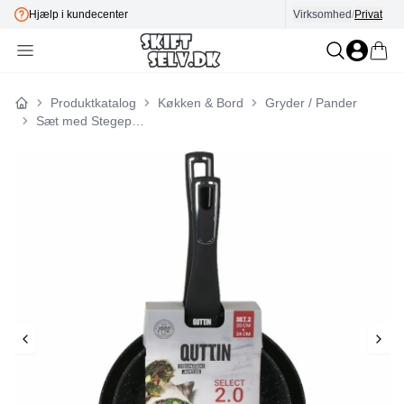
Hjælp i kundecenter
Virksomhed
E-mærket
/
Privat
Produktkatalog
Køkken & Bord
Gryder / Pander
Forside
Sæt med Stegepander Quttin 3,5 mm (4 enheder)