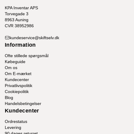
KPA Inventar APS
Torvegade 3
8963 Auning
CVR 38952986
kundeservice@skiftselv.dk
Information
Ofte stillede spørgsmål
Købeguide
Om os
Om E-mærket
Kundecenter
Privatlivspolitik
Cookiepolitik
Blog
Handelsbetingelser
Kundecenter
Ordrestatus
Levering
90 dages returret