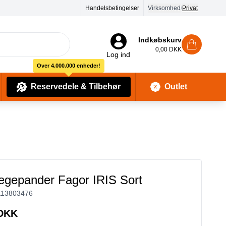
Handelsbetingelser
Virksomhed
/
Privat
Indkøbskurv
0,00 DKK
Log ind
Over 4.000.000 enheder!
Reservedele & Tilbehør
Outlet
Baby Pleje & Sikkerhedsudstyr
Kropssæber & showergels
egepander Fagor IRIS Sort
113803476
 DKK