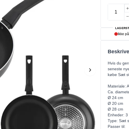
LAGERST
Ikke på
Beskrive
Hvis du ger
seneste nye
købe Sæt st
Materiale: 
Ca. diamete
Ø 24 cm
Ø 20 cm
Ø 28 cm
Enheder: 3
Type: Sæt 
Passer til: