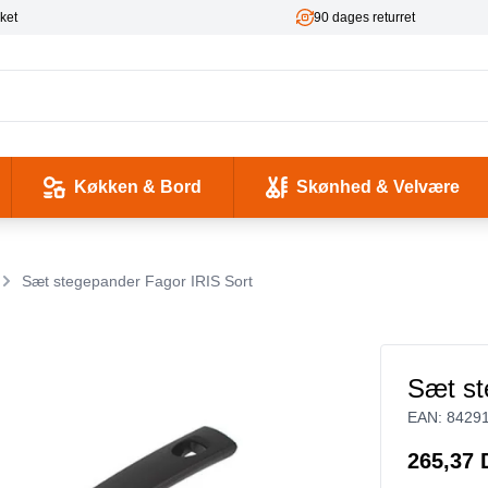
ket
90 dages returret
Køkken & Bord
Skønhed & Velvære
kse og Ladekabler
 & -flasker
d / Sundhed
Værktøj & Værksted
Pladeafspillere & Grammofoner
Computer- og netværkskabler
Antenne, COAX og signaloverførsel
Smykker & Accessories
Camping / Outdoor
Tilbehør til mobiltelefoner og tablets
Sæt stegepander Fagor IRIS Sort
Sæt st
EAN:
8429
265,37