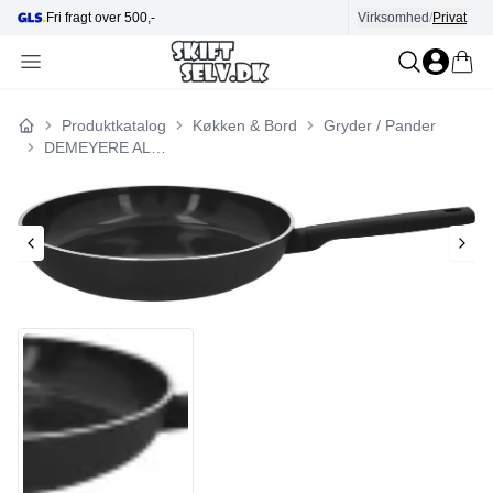
t over 500,-
Hjælp i kundecenter
Virksomhed
/
Privat
Produktkatalog
Køkken & Bord
Gryder / Pander
Forside
DEMEYERE ALU COMFORT 3 Ceraforce Frying Pan 30 cm