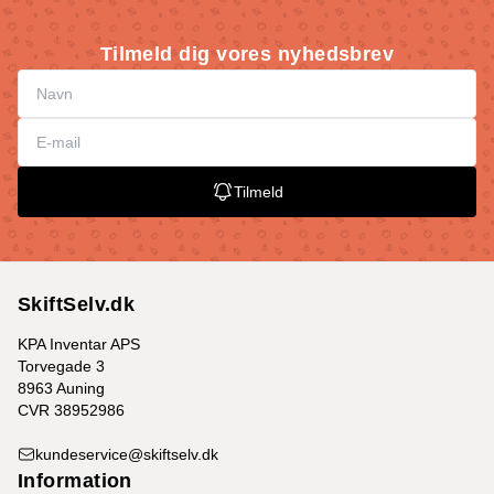
Tilmeld dig vores nyhedsbrev
Tilmeld
SkiftSelv.dk
KPA Inventar APS
Torvegade 3
8963 Auning
CVR 38952986
kundeservice@skiftselv.dk
Information