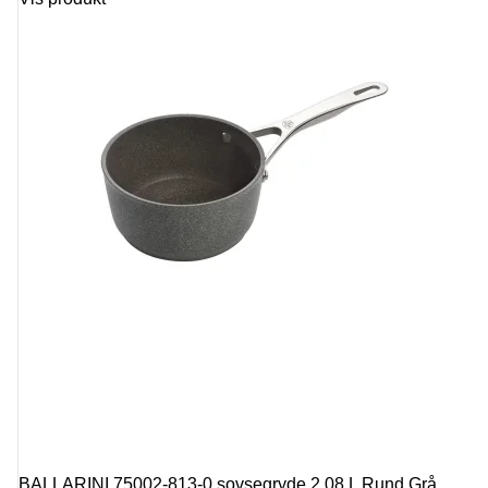
BALLARINI 75002-813-0 sovsegryde 2,08 L Rund Grå