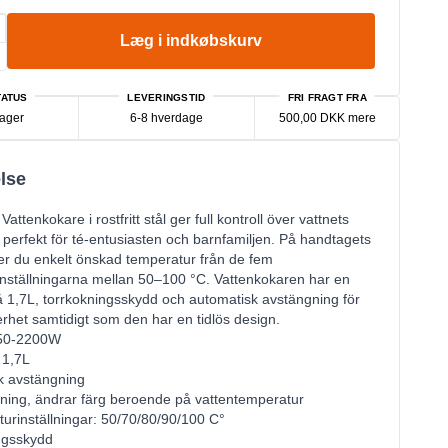
Læg i indkøbskurv
ATUS
LEVERINGSTID
FRI FRAGT FRA
lager
6-8 hverdage
500,00 DKK mere
lse
ttenkokare i rostfritt stål ger full kontroll över vattnets
 perfekt för té-entusiasten och barnfamiljen. På handtagets
ljer du enkelt önskad temperatur från de fem
nställningarna mellan 50–100 °C. Vattenkokaren har en
å 1,7L, torrkokningsskydd och automatisk avstängning för
erhet samtidigt som den har en tidlös design.
1850-2200W
 1,7L
k avstängning
ning, ändrar färg beroende på vattentemperatur
turinställningar: 50/70/80/90/100 C°
ngsskydd