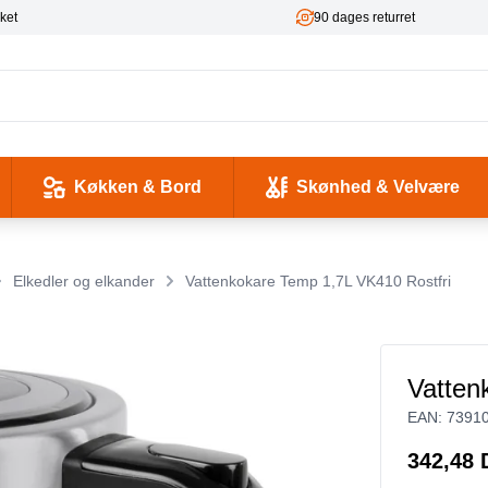
ket
90 dages returret
Køkken & Bord
Skønhed & Velvære
kse og Ladekabler
 & -flasker
d / Sundhed
Værktøj & Værksted
Pladeafspillere & Grammofoner
Computer- og netværkskabler
Antenne, COAX og signaloverførsel
Smykker & Accessories
Camping / Outdoor
Tilbehør til mobiltelefoner og tablets
Elkedler og elkander
Vattenkokare Temp 1,7L VK410 Rostfri
Vatten
EAN:
7391
342,48