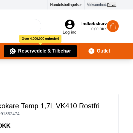
Handelsbetingelser
Virksomhed
/
Privat
Indkøbskurv
0,00 DKK
Log ind
Over 4.000.000 enheder!
Reservedele & Tilbehør
Outlet
Baby Pleje & Sikkerhedsudstyr
Kropssæber & showergels
kokare Temp 1,7L VK410 Rostfri
091852474
 DKK