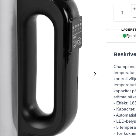
LAGERST
Fjern
Beskrive
Champions Va
temperatur,
kontroll vä
temperaturi
kapacitet p
största säk
- Effekt: 
- Kapacitet:
- Automatis
- LED-belys
- 5 tempera
- Torrkokni