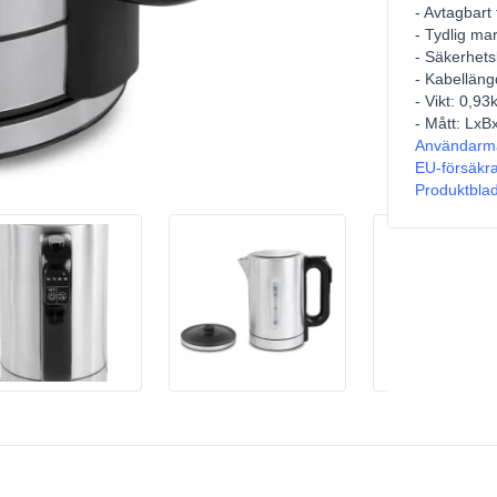
- Avtagbart f
- Tydlig mar
- Säkerhets
- Kabelläng
- Vikt: 0,93
- Mått: Lx
Användarm
EU-försäkr
Produktbla