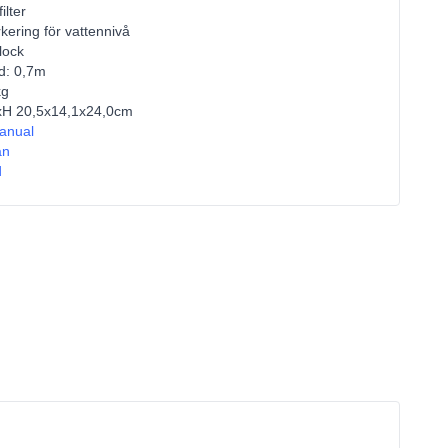
ilter
kering för vattennivå
lock
d: 0,7m
kg
BxH 20,5x14,1x24,0cm
anual
an
d