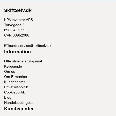
SkiftSelv.dk
KPA Inventar APS
Torvegade 3
8963 Auning
CVR 38952986
kundeservice@skiftselv.dk
Information
Ofte stillede spørgsmål
Købeguide
Om os
Om E-mærket
Kundecenter
Privatlivspolitik
Cookiepolitik
Blog
Handelsbetingelser
Kundecenter