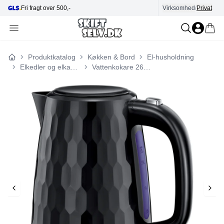
Hjælp i kundecenter
Virksomhed
E-mærket
/
Privat
Produktkatalog
Køkken & Bord
El-husholdning
Forside
Elkedler og elkander
Vattenkokare 26051-70 Honeycomb Kettle Black