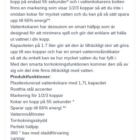
kopp på endast 55 sekunder* och i vattenkokarens botten
finns en markering som visar 1/2/3 koppar så att du inte i
onödan kokar för mycket vatten och du kan på så sätt spara
upp till 66% energi**.
Vattenkokaren har dessutom en smart hällpip som är
designad för att minimera spill och gör det enklare att hälla
ut vattnet i din kopp.
Kapaciteten på 1.7 liter gör att den är tillräckligt stor att göra
upp till sex koppar och har en smart vattennivåindikator
så att du enkelt kan se hur mycket vatten du har fyllt i.
Med den smarta torrkokningsfunktionen kommer den slå av
sig om det inte finns tillräckligt med vatten.
Produktfunktioner:
Plasttexturerad vattenkokare med 1,7L kapacitet
Rostfria stål accenter
Markering för 1/2/3 koppar
Kokar en kopp på 55 sekunder *
Sparar upp till 66% energi **
Vattennivåfönster
Torrkokningsskydd
Perfekt hällpip
360 ° bas med sladdförvaring
2400W