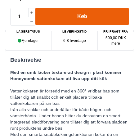
Køb
LAGERSTATUS
LEVERINGSTID
FRI FRAGT FRA
500,00 DKK
Fjernlager
6-8 hverdage
mere
Beskrivelse
Med en unik läcker texturerad design i plast kommer
Honeycomb vattenkokare att liva upp ditt kök
Vattenkokaren är försedd med en 360° vridbar bas som
tillåter dig att snabbt och enkelt placera tillbaka
vattenkokaren på sin bas
från alla vinklar och underlättar för både höger- och
vänsterhänta. Under basen hittar du dessutom en smart
integrerad sladdförvaring som tillåter dig att förvara sladden
runt produktens undre bas.
Med den smarta snabbkokningsfunktionen kokar du en