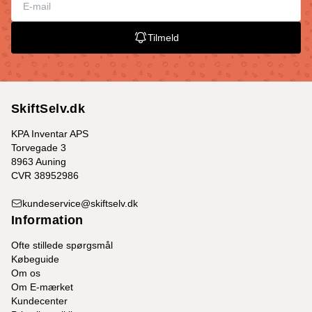
Tilmeld
SkiftSelv.dk
KPA Inventar APS
Torvegade 3
8963 Auning
CVR 38952986
kundeservice@skiftselv.dk
Information
Ofte stillede spørgsmål
Købeguide
Om os
Om E-mærket
Kundecenter