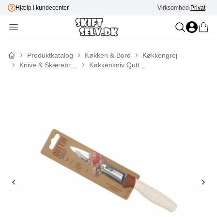
Hjælp i kundecenter
Virksomhed
E-mærket
/
Privat
Produktkatalog
Køkken & Bord
Køkkengrej
Forside
Knive & Skærebrætter
Køkkenkniv Quttin Terra 13 cm (36 Enheder)