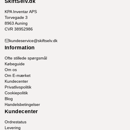
SkiftSelv.dk
KPA Inventar APS
Torvegade 3
8963 Auning
CVR 38952986
kundeservice@skiftselv.dk
Information
Ofte stillede spørgsmål
Købeguide
Om os
Om E-mærket
Kundecenter
Privatlivspolitik
Cookiepolitik
Blog
Handelsbetingelser
Kundecenter
Ordrestatus
Levering