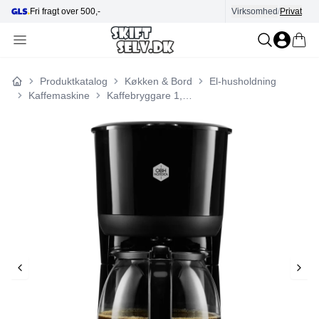
t over 500,-
Hjælp i kundecenter
Virksomhed
/
Privat
Produktkatalog
Køkken & Bord
El-husholdning
Forside
Kaffemaskine
Kaffebryggare 1,5 Daybreak 2296 1000watt