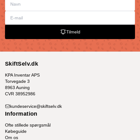
Tilmeld
SkiftSelv.dk
KPA Inventar APS
Torvegade 3
8963 Auning
CVR 38952986
kundeservice@skiftselv.dk
Information
Ofte stillede spørgsmål
Købeguide
Om os