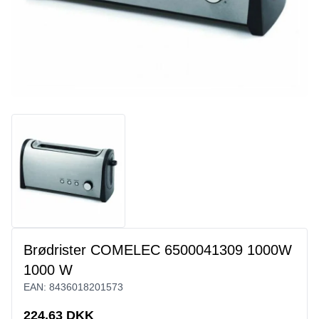
Brødrister COMELEC 6500041309 1000W
1000 W
EAN:
8436018201573
224,63 DKK