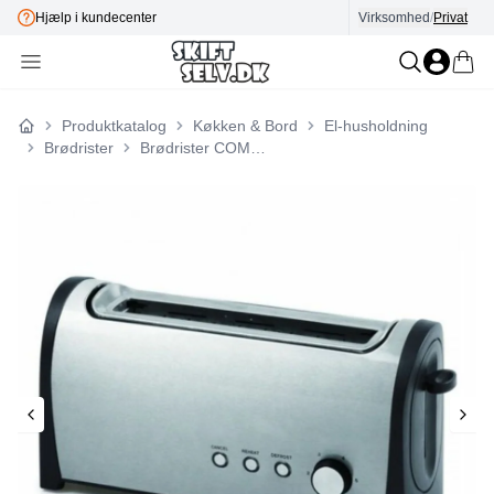
Hjælp i kundecenter
Virksomhed
E-mærket
/
Privat
Produktkatalog
Køkken & Bord
El-husholdning
Forside
Brødrister
Brødrister COMELEC 6500041309 1000W 1000 W