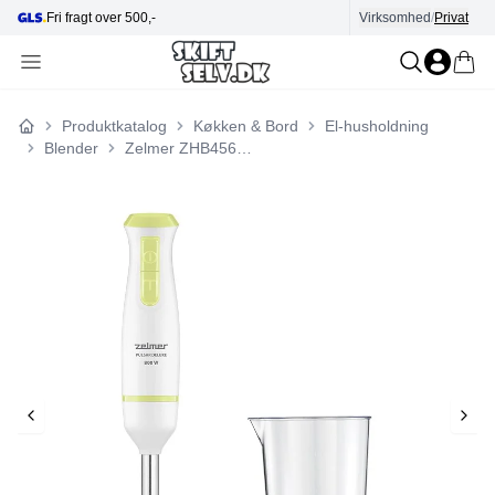
fragt over 500,-
Hjælp i kundecenter
Virksomhed
/
Privat
Produktkatalog
Køkken & Bord
El-husholdning
Forside
Blender
Zelmer ZHB4561L Pulsar Deluxe Max Blender Hvid