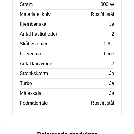
Strøm
800 W
Materiale, kniv
Rustfrit stål
Fjernbar skål
Ja
Antal hastigheder
2
Skål volumen
0,8 L
Farvenavn
Lime
Antal knivvinger
2
Stænkskærm
Ja
Turbo
Ja
Måleskala
Ja
Fodmateriale
Rustfrit stål