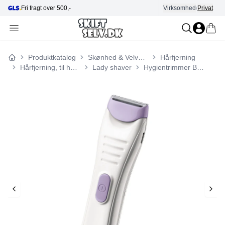
Fri fragt over 500,-
Hjælp i kundecenter
Virksomhed
/
Privat
Produktkatalog
Skønhed & Velvære
Hårfjerning
Forside
Hårfjerning, til hende
Lady shaver
Hygientrimmer BKT4000