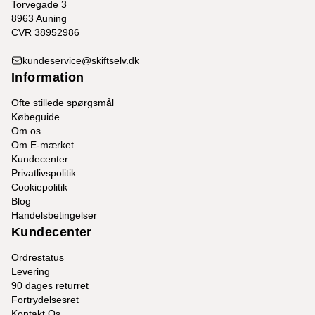
Torvegade 3
8963 Auning
CVR 38952986
kundeservice@skiftselv.dk
Information
Ofte stillede spørgsmål
Købeguide
Om os
Om E-mærket
Kundecenter
Privatlivspolitik
Cookiepolitik
Blog
Handelsbetingelser
Kundecenter
Ordrestatus
Levering
90 dages returret
Fortrydelsesret
Kontakt Os