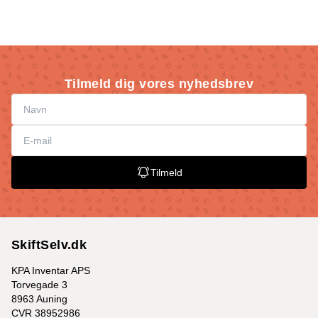
Tilmeld dig vores nyhedsbrev
Tilmeld
SkiftSelv.dk
KPA Inventar APS
Torvegade 3
8963 Auning
CVR 38952986