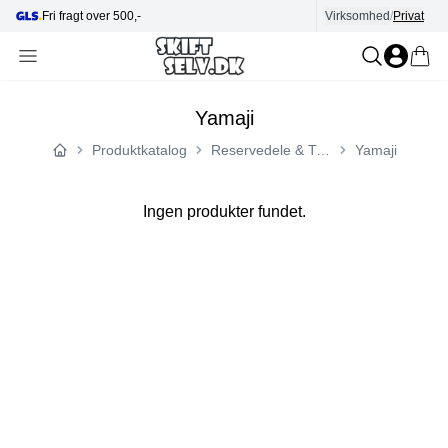
Fri fragt over 500,-
Virksomhed
Hjælp i kundecenter
/
Privat
Yamaji
Produktkatalog
Reservedele & Tilbehør
Yamaji
Forside
Ingen produkter fundet.