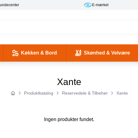
ecenter
E-mærket
Køkken & Bord
Skønhed & Velvære
kse og Ladekabler
 & -flasker
d / Sundhed
Værktøj & Værksted
Pladeafspillere & Grammofoner
Computer- og netværkskabler
Antenne, COAX og signaloverførsel
Smykker & Accessories
Camping / Outdoor
Tilbehør til mobiltelefoner og tablets
Xante
Produktkatalog
Reservedele & Tilbehør
Xante
Forside
Ingen produkter fundet.