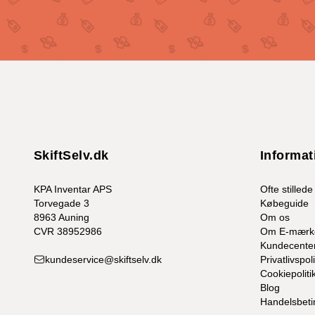
SkiftSelv.dk
Informat
KPA Inventar APS
Ofte stilled
Torvegade 3
Købeguide
8963 Auning
Om os
CVR 38952986
Om E-mærk
Kundecente
kundeservice@skiftselv.dk
Privatlivspoli
Cookiepoliti
Blog
Handelsbeti