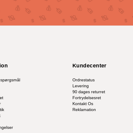
ion
Kundecenter
e spørgsmål
Ordrestatus
Levering
90 dages returret
et
Fortrydelsesret
r
Kontakt Os
tik
Reklamation
k
ngelser