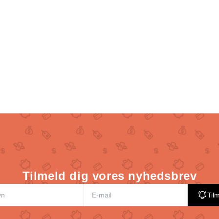
Tilmeld dig vores nyhedsbrev
Til