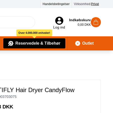
Handelsbetingelser
Virksomhed
/
Privat
Indkøbskurv
0,00 DKK
Log ind
Over 4.000.000 enheder!
Reservedele & Tilbehør
Outlet
Baby Pleje & Sikkerhedsudstyr
Kropssæber & showergels
FLY Hair Dryer CandyFlow
003703075
8 DKK