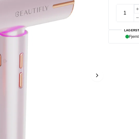
LAGERST
Fjern