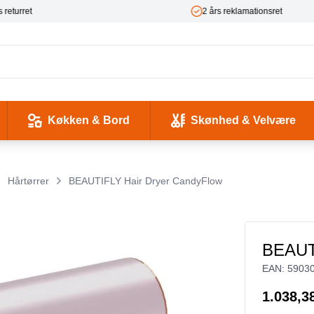
 returret
2 års reklamationsret
Køkken & Bord
Skønhed & Velvære
kse og Ladekabler
 & -flasker
d / Sundhed
Værktøj & Værksted
Pladeafspillere & Grammofoner
Computer- og netværkskabler
Antenne, COAX og signaloverførsel
Smykker & Accessories
Camping / Outdoor
Tilbehør til mobiltelefoner og tablets
Hårtørrer
BEAUTIFLY Hair Dryer CandyFlow
BEAUTI
EAN:
5903
1.038,3