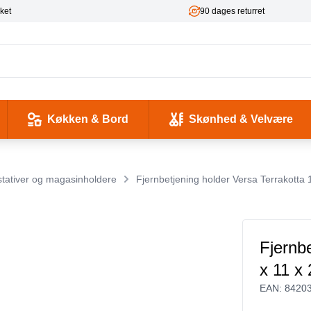
ket
90 dages returret
Køkken & Bord
Skønhed & Velvære
kse og Ladekabler
 & -flasker
d / Sundhed
Værktøj & Værksted
Pladeafspillere & Grammofoner
Computer- og netværkskabler
Antenne, COAX og signaloverførsel
Smykker & Accessories
Camping / Outdoor
Tilbehør til mobiltelefoner og tablets
stativer og magasinholdere
Fjernbetjening holder Versa Terrakotta 
Fjernb
x 11 x
EAN:
8420