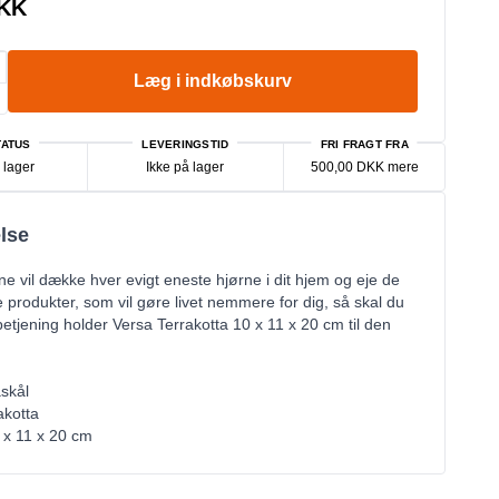
DKK
Læg i indkøbskurv
ATUS
LEVERINGSTID
FRI FRAGT FRA
 lager
Ikke på lager
500,00 DKK mere
lse
ne vil dække hver evigt eneste hjørne i dit hjem og eje de
 produkter, som vil gøre livet nemmere for dig, så skal du
etjening holder Versa Terrakotta 10 x 11 x 20 cm til den
skål
akotta
 x 11 x 20 cm