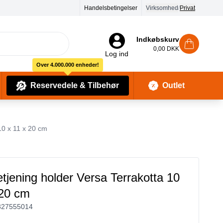
Handelsbetingelser
Virksomhed
/
Privat
Indkøbskurv
0,00 DKK
Log ind
Over 4.000.000 enheder!
Reservedele & Tilbehør
Outlet
Baby Pleje & Sikkerhedsudstyr
Kropssæber & showergels
10 x 11 x 20 cm
etjening holder Versa Terrakotta 10
 20 cm
327555014