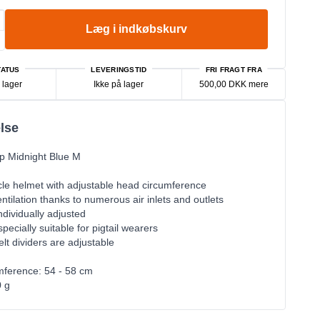
Læg i indkøbskurv
ATUS
LEVERINGSTID
FRI FRAGT FRA
 lager
Ikke på lager
500,00 DKK mere
lse
p Midnight Blue M
cle helmet with adjustable head circumference
tilation thanks to numerous air inlets and outlets
ndividually adjusted
pecially suitable for pigtail wearers
lt dividers are adjustable
mference: 54 - 58 cm
0 g