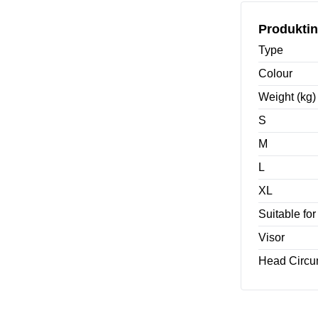
Produktin
Type
Colour
Weight (kg)
S
M
L
XL
Suitable fo
Visor
Head Circu