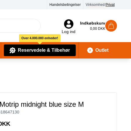
Handelsbetingelser
Virksomhed
/
Privat
Indkøbskurv
0,00 DKK
Log ind
Over 4.000.000 enheder!
Reservedele & Tilbehør
Outlet
Baby Pleje & Sikkerhedsudstyr
Kropssæber & showergels
otrip midnight blue size M
318647130
 DKK