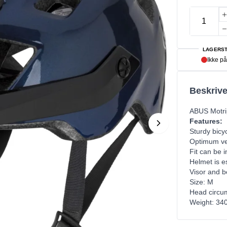
LAGERST
Ikke på
Beskrive
ABUS Motri
Features:
Sturdy bicy
Optimum ven
Fit can be i
Helmet is es
Visor and be
Size: M
Head circu
Weight: 34