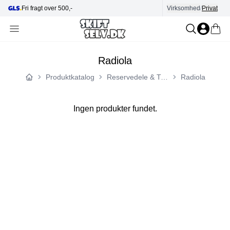
Fri fragt over 500,-
Virksomhed
Hjælp i kundecenter
/
Privat
Radiola
Produktkatalog
Reservedele & Tilbehør
Radiola
Forside
Ingen produkter fundet.