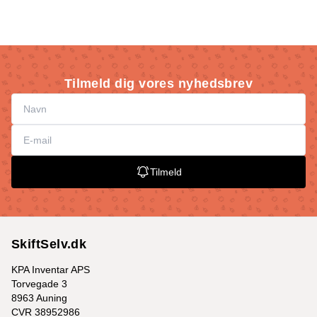
Tilmeld dig vores nyhedsbrev
Tilmeld
SkiftSelv.dk
KPA Inventar APS
Torvegade 3
8963 Auning
CVR 38952986