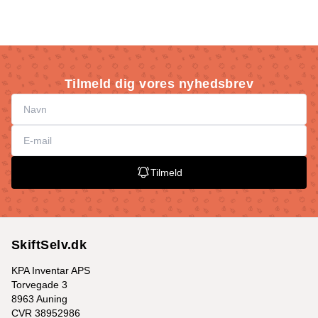
Tilmeld dig vores nyhedsbrev
Tilmeld
SkiftSelv.dk
KPA Inventar APS
Torvegade 3
8963 Auning
CVR 38952986