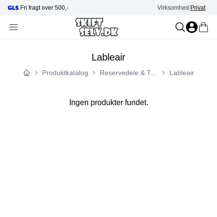
Fri fragt over 500,-
Virksomhed
Hjælp i kundecenter
/
Privat
Lableair
Produktkatalog
Reservedele & Tilbehør
Lableair
Forside
Ingen produkter fundet.