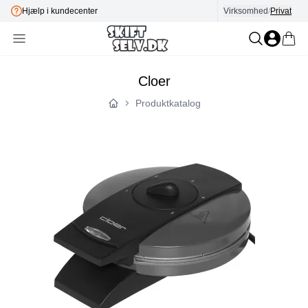
Hjælp i kundecenter
Virksomhed
E-mærket
/
Privat
Cloer
Produktkatalog
Forside