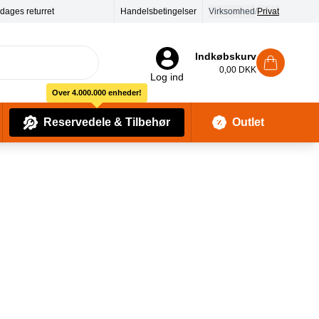
Handelsbetingelser
Virksomhed
/
Privat
Indkøbskurv
0,00 DKK
Log ind
Over 4.000.000 enheder!
Reservedele & Tilbehør
Outlet
Baby Pleje & Sikkerhedsudstyr
Kropssæber & showergels